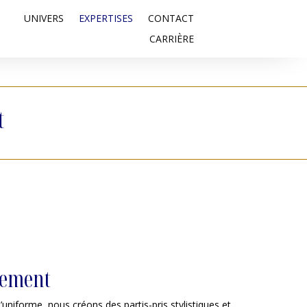
UNIVERS
EXPERTISES
CONTACT
CARRIÈRE
t
pement
l’uniforme,
nous
créons des partis-pris stylistiques
et